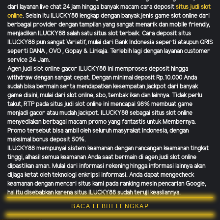
dari layanan live chat 24 jam hingga banyak macam cara deposit
situs judi slot
online
. Selain itu ILUCKY88 lengkap dengan banyak jenis game slot online dari
berbagai provider dengan tampilan yang sangat menarik dan mobile friendly,
menjadikan
ILUCKY88 salah satu situs slot terbaik. Cara deposit situs
ILUCKY88 pun sangat Variatif, mulai dari Bank Indonesia seperti ataupun QRIS
seperti DANA , OVO , Gopay & Linkaja. Terlebih lagi dengan layanan customer
service 24 Jam.
Agen judi slot online gacor ILUCKY88 ini memproses deposit hingga
withdraw dengan sangat cepat. Dengan minimal deposit Rp.10.000 Anda
sudah bisa bermain serta mendapatkan kesempatan jackpot dari banyak
game disini, mulai dari slot online, sbo, tembak ikan dan lainnya. Tidak perlu
takut, RTP pada situs judi slot online ini mencapai 98% membuat game
menjadi gacor atau mudah jackpot. ILUCKY88 sebagai situs slot online
menyediakan berbagai macam promo yang fantastis untuk Membernya.
Promo tersebut bisa ambil oleh seluruh masyrakat Indonesia, dengan
maksimal bonus deposit 50%.
ILUCKY88 mempunyai sistem keamanan dengan rancangan keamanan tingkat
tinggi, alhasil semua keamanan Anda saat bermain di agen judi slot online
dipastikan aman. Mulai dari informasi rekening hingga informasi lainnya akan
dijaga ketat oleh teknologi enkripsi informasi. Anda dapat mengecheck
keamanan dengan mencari situs kami pada ranking mesin pencarian Google,
hal itu disebabkan karena situs ILUCKY88 sudah teruji keasliannya.
BACA LEBIH LENGKAP