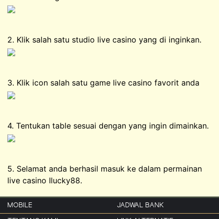
2. Klik salah satu studio live casino yang di inginkan.
3. Klik icon salah satu game live casino favorit anda
4. Tentukan table sesuai dengan yang ingin dimainkan.
5. Selamat anda berhasil masuk ke dalam permainan
live casino Ilucky88.
MOBILE
JADWAL BANK