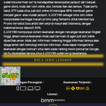
sudah bisa bermain serta mendapatkan kesempatan jackpot dari banyak
game disini, mulai dari slot online, sbo, tembak ikan dan lainnya. Tidak perlu
takut, RTP pada situs judi slot online ini mencapai 98% membuat game
menjadi gacor atau mudah jackpot. ILUCKY88 sebagai situs slot online
menyediakan berbagai macam promo yang fantastis untuk Membernya.
Promo tersebut bisa ambil oleh seluruh masyrakat Indonesia, dengan
maksimal bonus deposit 50%.
ILUCKY88 mempunyai sistem keamanan dengan rancangan keamanan tingkat
tinggi, alhasil semua keamanan Anda saat bermain di agen judi slot online
dipastikan aman. Mulai dari informasi rekening hingga informasi lainnya akan
dijaga ketat oleh teknologi enkripsi informasi. Anda dapat mengecheck
keamanan dengan mencari situs kami pada ranking mesin pencarian Google,
hal itu disebabkan karena situs ILUCKY88 sudah teruji keasliannya.
BACA LEBIH LENGKAP
Dukungan Perangkat :
Keamanan Terjamin :
Lisensi :