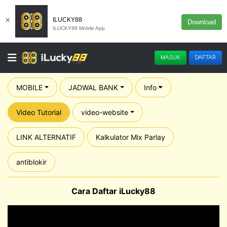
×
ILUCKY88
Download
ILUCKY88 Mobile App
MASUK
DAFTAR
MOBILE
JADWAL BANK
Info
Video Tutorial
video-website
LINK ALTERNATIF
Kalkulator Mix Parlay
antiblokir
Cara Daftar iLucky88