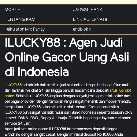
MOBILE
JADWAL BANK
TENTANG KAMI
LINK ALTERNATIF
Kalkulator Mix Parlay
antiblokir
ILUCKY88 : Agen Judi
Online Gacor Uang Asli
di Indonesia
ILUCKY88
adalah link daftar situs judi slot online dengan berbagai fitur, mulai
dari layanan live chat 24 jam hingga banyak macam cara deposit
situs judi slot
online
. Selain itu ILUCKY88 lengkap dengan banyak jenis game slot online dari
berbagai provider dengan tampilan yang sangat menarik dan mobile friendly,
menjadikan
ILUCKY88 salah satu situs slot terbaik. Cara deposit situs
ILUCKY88 pun sangat Variatif, mulai dari Bank Indonesia seperti ataupun QRIS
seperti DANA , OVO , Gopay & Linkaja. Terlebih lagi dengan layanan customer
service 24 Jam.
Agen judi slot online gacor ILUCKY88 ini memproses deposit hingga
withdraw dengan sangat cepat. Dengan minimal deposit Rp.10.000 Anda