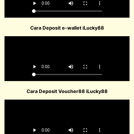
Cara Deposit e-wallet iLucky88
Cara Deposit Voucher88 iLucky88